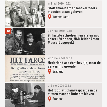
vr 8 mei 2020 19:22
'Moffenmeiden' en landverraders
moesten eraan geloven
Werkendam
do 7 mei 2020 19:18
Bij laatste schietpartijen vielen nog
zeker 160 doden, NSB-leider Anton
Mussert opgepakt
wo 6 mei 2020 09:59
Nederland was écht bevrijd, maar de
verwarring groeide
Brabant
di 5 mei 2020 09:52
Het rood-wit-blauw wapperde in de
straten maar de Duitsers bleven
Brabant