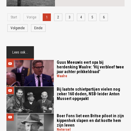
Start
Vorige
1
2
3
4
5
6
Volgende
Einde
Lees ook...
Guus Meeuwis eert opa bij
herdenking Waalre: 'Hij verbleef twee
jaar achter prikkeldraad'
waalre
Bij laatste schietpartijen vielen nog
zeker 160 doden, NSB-leider Anton
Mussert opgepakt
Boer Fons liet een Britse piloot in zijn
kippenhok slapen en dat kostte hem
zijn leven
netersel