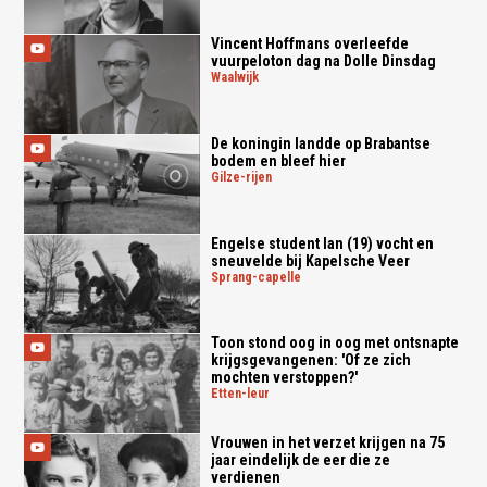
Vincent Hoffmans overleefde
vuurpeloton dag na Dolle Dinsdag
waalwijk
De koningin landde op Brabantse
bodem en bleef hier
gilze-rijen
Engelse student Ian (19) vocht en
sneuvelde bij Kapelsche Veer
sprang-capelle
Toon stond oog in oog met ontsnapte
krijgsgevangenen: 'Of ze zich
mochten verstoppen?'
etten-leur
Vrouwen in het verzet krijgen na 75
jaar eindelijk de eer die ze
verdienen