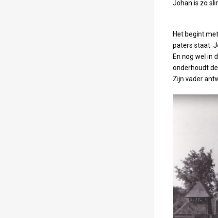
Johan is zo sl
Het begint me
paters staat. 
En nog wel in 
onderhoudt de 
Zijn vader antw