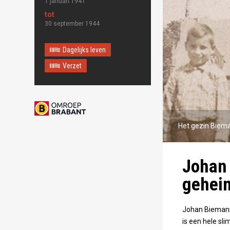
1 januari 1941
30 september 1944
Dagelijks leven
Verzet
Het gezin Biema
Johan 
gehei
Johan Biemans 
is een hele sli