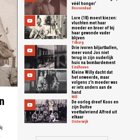
véél honger’
roosendaal
Lore (18) moest kiezen:
vluchten met haar
moeder en broer of bij
haar gewonde vader
blijven
tilburg
Drie ivoren biljartballen,
meer vond Jos niet
terug in zijn ouderlijk
huis na bombardement
eindhoven
Kleine Willy dacht dat
het onweerde, maar
volgens z'n moeder was
er iets anders aan de
hand
mill
en
De oorlog dreef Koos en
zijn Duitse
voetbalvriend Alfred uit
elkaar
oisterwijk
ij
.