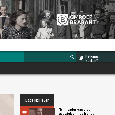
Nationaal
zoeken?
Dagelijks leven
‘Mijn vader was vies,
was ziek en had honger,