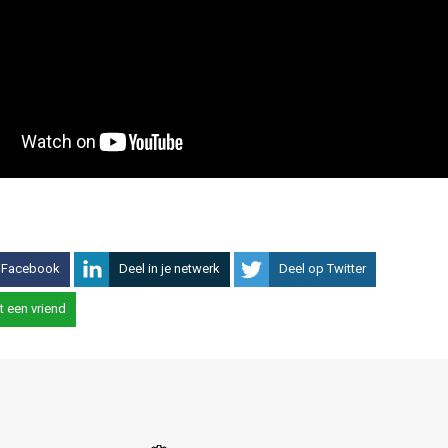
 Facebook
Deel in je netwerk
Deel op Twitter
t een vriend