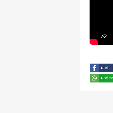
Deel op
Deel me