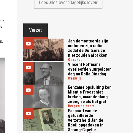
Lees alles over 'Dagelijks leven'
de
s?
Verzet
Jan demonteerde zijn
s.
motor en zijn radio
zodat de Duitsers ze
niet zouden afpakken
oirschot
Vincent Hoffmans
overleefde vuurpeloton
dag na Dolle Dinsdag
waalwijk
Eenzame opsluiting kon
Mientje Proost niet
breken, maandenlang
zweeg ze als het graf
bergen op zoom
Paspoort van de
gefusilleerde
verzetsheld Jan de
Rooij opgedoken in
Sprang-Capelle