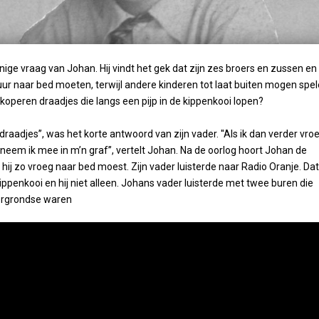
enige vraag van Johan. Hij vindt het gek dat zijn zes broers en zussen en 
 uur naar bed moeten, terwijl andere kinderen tot laat buiten mogen spel
 koperen draadjes die langs een pijp in de kippenkooi lopen?
 draadjes’’, was het korte antwoord van zijn vader. ''Als ik dan verder vro
t neem ik mee in m’n graf’’, vertelt Johan. Na de oorlog hoort Johan de
ij zo vroeg naar bed moest. Zijn vader luisterde naar Radio Oranje. Dat
kippenkooi en hij niet alleen. Johans vader luisterde met twee buren die
dergrondse waren