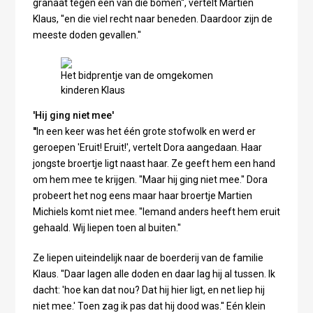
granaat tegen een van die bomen'', vertelt Martien
Klaus, ''en die viel recht naar beneden. Daardoor zijn de
meeste doden gevallen.''
Het bidprentje van de omgekomen
kinderen Klaus
'Hij ging niet mee'
''
In een keer was het één grote stofwolk en werd er
geroepen 'Eruit! Eruit!', vertelt Dora aangedaan. Haar
jongste broertje ligt naast haar. Ze geeft hem een hand
om hem mee te krijgen. ''Maar hij ging niet mee.'' Dora
probeert het nog eens maar haar broertje Martien
Michiels komt niet mee. ''Iemand anders heeft hem eruit
gehaald. Wij liepen toen al buiten.''
Ze liepen uiteindelijk naar de boerderij van de familie
Klaus. ''Daar lagen alle doden en daar lag hij al tussen. Ik
dacht: 'hoe kan dat nou? Dat hij hier ligt, en net liep hij
niet mee.' Toen zag ik pas dat hij dood was.'' Eén klein