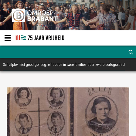
Schuilplek niet goed genoeg: elf doden in twee families door zware oorlogsstrijd