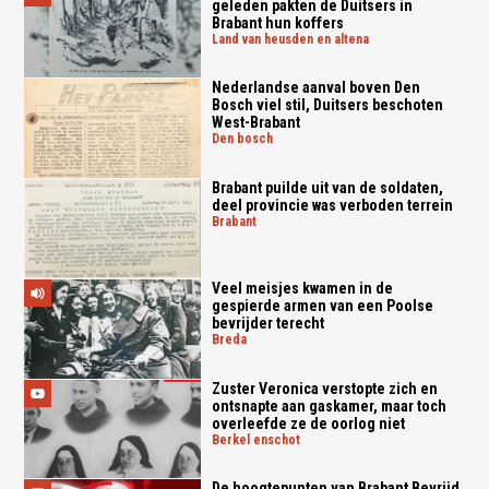
geleden pakten de Duitsers in
Brabant hun koffers
land van heusden en altena
Nederlandse aanval boven Den
Bosch viel stil, Duitsers beschoten
West-Brabant
den bosch
Brabant puilde uit van de soldaten,
deel provincie was verboden terrein
brabant
Veel meisjes kwamen in de
gespierde armen van een Poolse
bevrijder terecht
breda
Zuster Veronica verstopte zich en
ontsnapte aan gaskamer, maar toch
overleefde ze de oorlog niet
berkel enschot
De hoogtepunten van Brabant Bevrijd