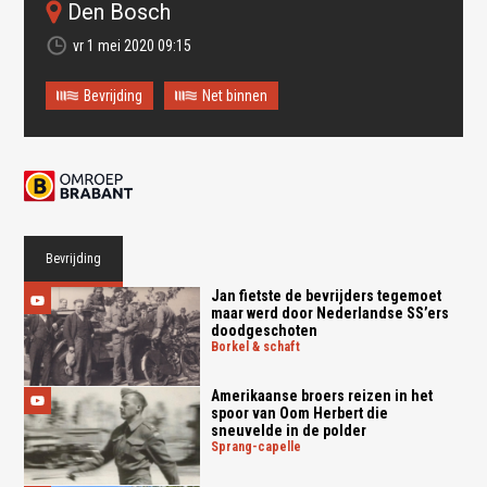
Den Bosch
vr 1 mei 2020 09:15
Bevrijding
Net binnen
Bevrijding
Jan fietste de bevrijders tegemoet
maar werd door Nederlandse SS’ers
doodgeschoten
borkel & schaft
Amerikaanse broers reizen in het
spoor van Oom Herbert die
sneuvelde in de polder
sprang-capelle