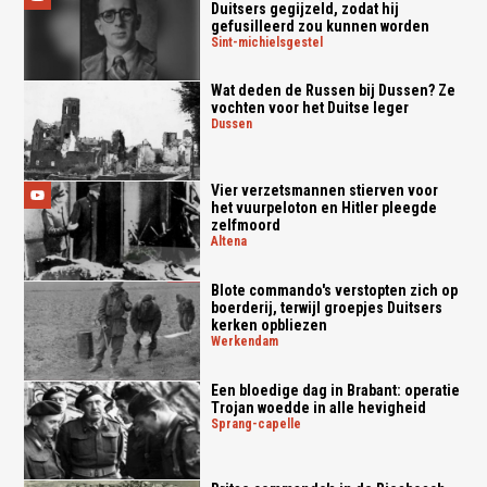
Duitsers gegijzeld, zodat hij
gefusilleerd zou kunnen worden
sint-michielsgestel
Wat deden de Russen bij Dussen? Ze
vochten voor het Duitse leger
dussen
Vier verzetsmannen stierven voor
het vuurpeloton en Hitler pleegde
zelfmoord
altena
Blote commando's verstopten zich op
boerderij, terwijl groepjes Duitsers
kerken opbliezen
werkendam
Een bloedige dag in Brabant: operatie
Trojan woedde in alle hevigheid
sprang-capelle