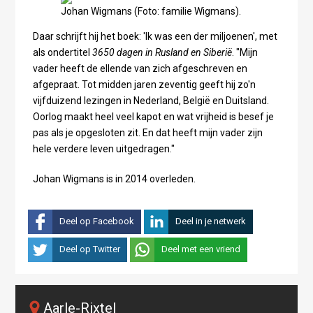
Johan Wigmans (Foto: familie Wigmans).
Daar schrijft hij het boek: 'Ik was een der miljoenen', met
als ondertitel
3650 dagen in Rusland en Siberië
. "Mijn
vader heeft de ellende van zich afgeschreven en
afgepraat. Tot midden jaren zeventig geeft hij zo'n
vijfduizend lezingen in Nederland, België en Duitsland.
Oorlog maakt heel veel kapot en wat vrijheid is besef je
pas als je opgesloten zit. En dat heeft mijn vader zijn
hele verdere leven uitgedragen."
Johan Wigmans is in 2014 overleden.
Deel op Facebook
Deel in je netwerk
Deel op Twitter
Deel met een vriend
Aarle-Rixtel