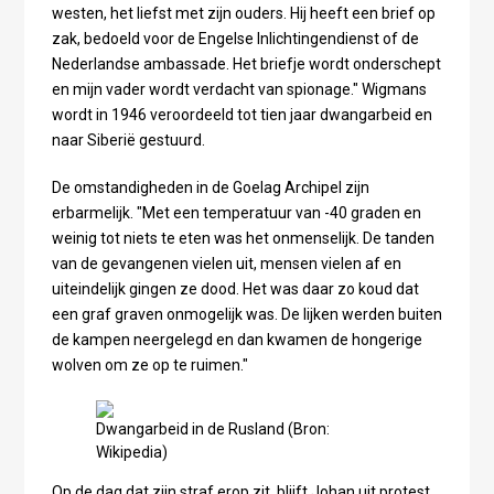
westen, het liefst met zijn ouders. Hij heeft een brief op
zak, bedoeld voor de Engelse Inlichtingendienst of de
Nederlandse ambassade. Het briefje wordt onderschept
en mijn vader wordt verdacht van spionage." Wigmans
wordt in 1946 veroordeeld tot tien jaar dwangarbeid en
naar Siberië gestuurd.
De omstandigheden in de Goelag Archipel zijn
erbarmelijk. "Met een temperatuur van -40 graden en
weinig tot niets te eten was het onmenselijk. De tanden
van de gevangenen vielen uit, mensen vielen af en
uiteindelijk gingen ze dood. Het was daar zo koud dat
een graf graven onmogelijk was. De lijken werden buiten
de kampen neergelegd en dan kwamen de hongerige
wolven om ze op te ruimen."
Dwangarbeid in de Rusland (Bron:
Wikipedia)
Op de dag dat zijn straf erop zit, blijft Johan uit protest