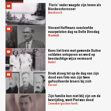
Floris’ vader waagde zijn leven als
Biesboschcrosser
biesbosch
Vincent Hoffmans overleefde
vuurpeloton dag na Dolle Dinsdag
waalwijk
Kees liet trein met gewonde Duitse
soldaten ontsporen en werd op
beestachtige wijze vermoord
budel
Driek droeg tot op de dag van zijn
dood een foto van zijn twee
gefusilleerde broers bij zich
eersel
Zijn familie kon niet blij zijn om de
bevrijding, want Piet was dood
zevenbergschen hoek