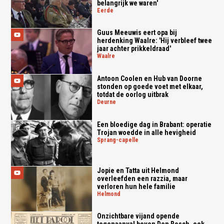
belangrijk we waren'
eerde
Guus Meeuwis eert opa bij
herdenking Waalre: 'Hij verbleef twee
jaar achter prikkeldraad'
waalre
Antoon Coolen en Hub van Doorne
stonden op goede voet met elkaar,
totdat de oorlog uitbrak
deurne
Een bloedige dag in Brabant: operatie
Trojan woedde in alle hevigheid
sprang-capelle
Jopie en Tatta uit Helmond
overleefden een razzia, maar
verloren hun hele familie
helmond
Onzichtbare vijand opende