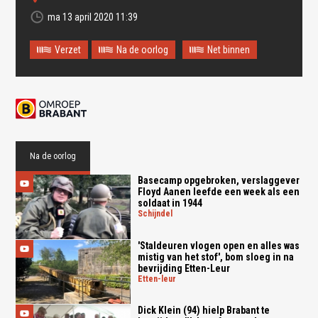
ma 13 april 2020 11:39
Verzet
Na de oorlog
Net binnen
Na de oorlog
Basecamp opgebroken, verslaggever
Floyd Aanen leefde een week als een
soldaat in 1944
schijndel
'Staldeuren vlogen open en alles was
mistig van het stof', bom sloeg in na
bevrijding Etten-Leur
etten-leur
Dick Klein (94) hielp Brabant te