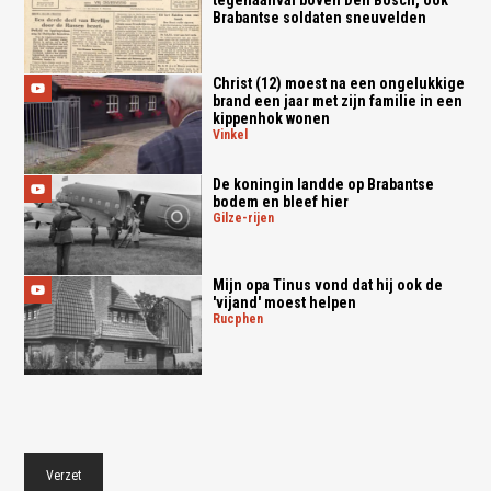
tegenaanval boven Den Bosch, ook
Brabantse soldaten sneuvelden
Christ (12) moest na een ongelukkige
brand een jaar met zijn familie in een
kippenhok wonen
vinkel
De koningin landde op Brabantse
bodem en bleef hier
gilze-rijen
Mijn opa Tinus vond dat hij ook de
'vijand' moest helpen
rucphen
Verzet